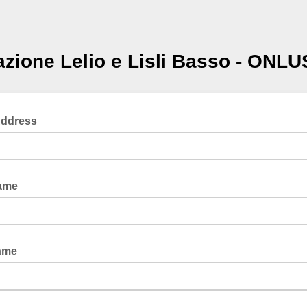
zione Lelio e Lisli Basso - ONLU
Address
Name
ame