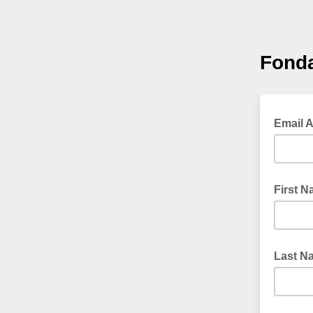
Fonda
Email 
First 
Last N